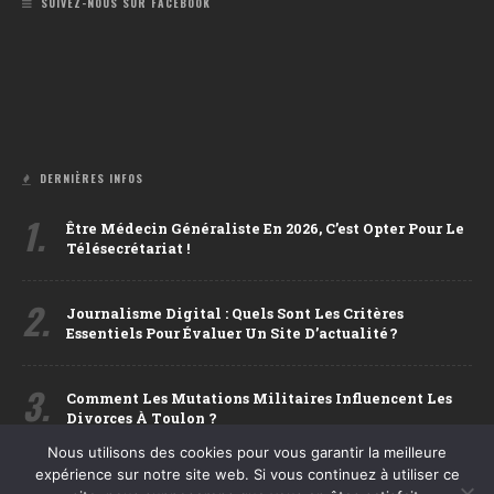
SUIVEZ-NOUS SUR FACEBOOK
DERNIÈRES INFOS
1.
Être Médecin Généraliste En 2026, C’est Opter Pour Le
Télésecrétariat !
2.
Journalisme Digital : Quels Sont Les Critères
Essentiels Pour Évaluer Un Site D’actualité ?
3.
Comment Les Mutations Militaires Influencent Les
Divorces À Toulon ?
Nous utilisons des cookies pour vous garantir la meilleure
4.
expérience sur notre site web. Si vous continuez à utiliser ce
PG VG C’est Quoi ? Tout Savoir Sur Ces Deux Bases De