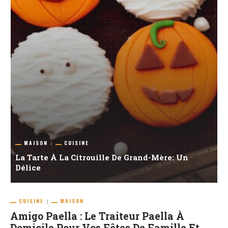
MAISON
CUISINE
La Tarte À La Citrouille De Grand-Mère: Un
T
és
Délice
P
CUISINE
MAISON
Amigo Paella : Le Traiteur Paella À
Domicile Pour Vos Fêtes De Famille Et