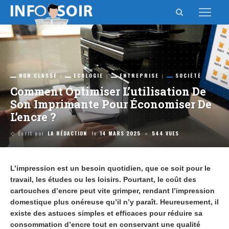
NON CLASSÉ
ECOLOGIE
ENTREPRISE
SOCIÉTÉ
Comment Optimiser L’utilisation De
Son Imprimante Pour Économiser De
L’encre ?
Écrit par
LA RÉDACTION
le
14 MARS 2025
544 VUES
L’impression est un besoin quotidien, que ce soit pour le
travail, les études ou les loisirs. Pourtant, le coût des
cartouches d’encre peut vite grimper, rendant l’impression
domestique plus onéreuse qu’il n’y paraît. Heureusement, il
existe des astuces simples et efficaces pour réduire sa
consommation d’encre tout en conservant une qualité