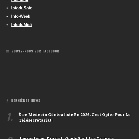
InfoduSoir
Info-Week
InfoduMidi
SUIVEZ-NOUS SUR FACEBOOK
DERNIÈRES INFOS
1.
Être Médecin Généraliste En 2026, C’est Opter Pour Le
Télésecrétariat !
Journalisme Digital : Quels Sont Les Critères