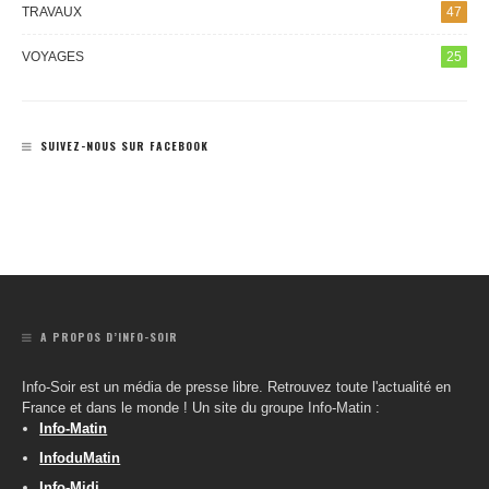
TRAVAUX
47
VOYAGES
25
SUIVEZ-NOUS SUR FACEBOOK
A PROPOS D’INFO-SOIR
Info-Soir est un média de presse libre. Retrouvez toute l'actualité en
France et dans le monde ! Un site du groupe Info-Matin :
Info-Matin
InfoduMatin
Info-Midi