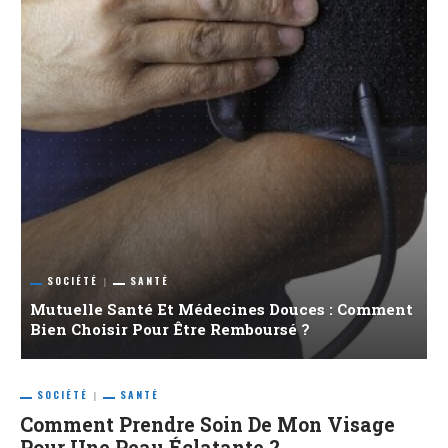
SOCIÉTÉ
SANTÉ
C
Mutuelle Santé Et Médecines Douces : Comment
L
Bien Choisir Pour Être Remboursé ?
É
SOCIÉTÉ
SANTÉ
Comment Prendre Soin De Mon Visage
Pour Une Peau Éclatante ?